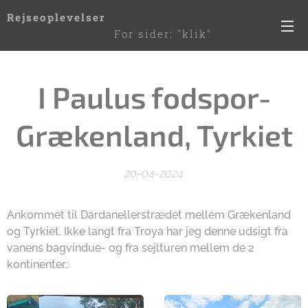
Rejseoplevelser
For sider: "klik"
de 3 streger til højre
I Paulus fodspor-
Grækenland, Tyrkiet
20-04-2024
Ankommet til Dardanellerstrædet mellem Grækenland
og Tyrkiet. Ikke langt fra Troya har jeg denne udsigt fra
vanens bagvindue- og fra sejlturen mellem de 2
kontinenter.: