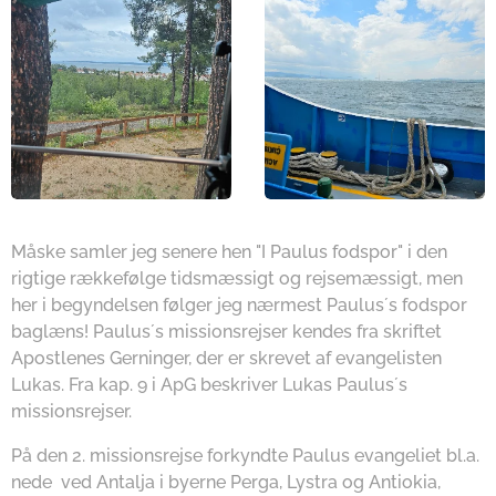
Måske samler jeg senere hen "I Paulus fodspor" i den
rigtige rækkefølge tidsmæssigt og rejsemæssigt, men
her i begyndelsen følger jeg nærmest Paulus´s fodspor
baglæns! Paulus´s missionsrejser kendes fra skriftet
Apostlenes Gerninger, der er skrevet af evangelisten
Lukas. Fra kap. 9 i ApG beskriver Lukas Paulus´s
missionsrejser.
På den 2. missionsrejse forkyndte Paulus evangeliet bl.a.
nede ved Antalja i byerne Perga, Lystra og Antiokia,