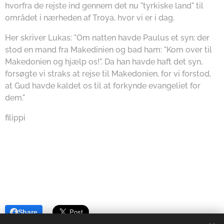
hvorfra de rejste ind gennem det nu "tyrkiske land" til
området i nærheden af Troya, hvor vi er i dag.
Her skriver Lukas: "Om natten havde Paulus et syn: der
stod en mand fra Makedinien og bad ham: "Kom over til
Makedonien og hjælp os!". Da han havde haft det syn,
forsøgte vi straks at rejse til Makedonien, for vi forstod,
at Gud havde kaldet os til at forkynde evangeliet for
dem."
filippi
Share