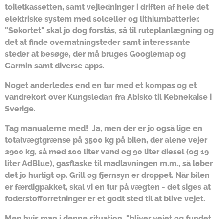
toiletkassetten, samt vejledninger i driften af hele det
elektriske system med solceller og lithiumbatterier.
"Søkortet" skal jo dog forstås, så til ruteplanlægning og
det at finde overnatningsteder samt interessante
steder at besøge, der må bruges Googlemap og
Garmin samt diverse apps.
Noget anderledes end en tur med et kompas og et
vandrekort over Kungsledan fra Abisko til Kebnekaise i
Sverige.
Tag manualerne med! Ja, men der er jo også lige en
totalvægtgrænse på 3500 kg på bilen, der alene vejer
2900 kg, så med 100 liter vand og 90 liter diesel (og 19
liter AdBlue), gasflaske til madlavningen m.m., så løber
det jo hurtigt op. Grill og fjernsyn er droppet. Når bilen
er færdigpakket, skal vi en tur på vægten - det siges at
foderstofforretninger er et godt sted til at blive vejet.
Men hvis man i denne situation, "bliver vejet og fundet