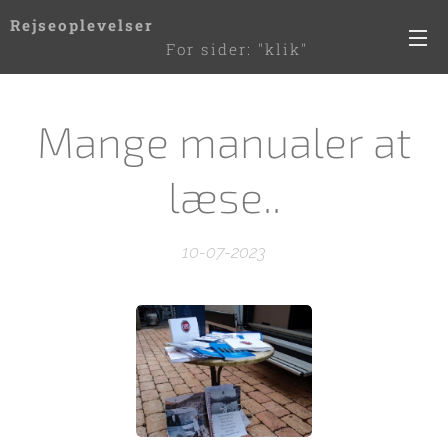
Rejseoplevelser
For sider: "klik"
de 3 streger til højre
Mange manualer at
læse..
10-07-2023