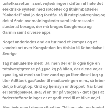
toiletkassetten, samt vejledninger i driften af hele det
elektriske system med solceller og lithiumbatterier.
"Søkortet" skal jo dog forstås, så til ruteplanlægning og
det at finde overnatningsteder samt interessante
steder at besøge, der må bruges Googlemap og
Garmin samt diverse apps.
Noget anderledes end en tur med et kompas og et
vandrekort over Kungsledan fra Abisko til Kebnekaise i
Sverige.
Tag manualerne med! Ja, men der er jo også lige en
totalvægtgrænse på 3500 kg på bilen, der alene vejer
2900 kg, så med 100 liter vand og 90 liter diesel (og 19
liter AdBlue), gasflaske til madlavningen m.m., så løber
det jo hurtigt op. Grill og fjernsyn er droppet. Når bilen
er færdigpakket, skal vi en tur på vægten - det siges at
foderstofforretninger er et godt sted til at blive vejet.
Men hvis man i denne situation, "bliver vejet og fundet