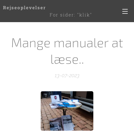
Rejseoplevelser
For sider: "klik"
de 3 streger til højre
Mange manualer at
læse..
13-07-2023