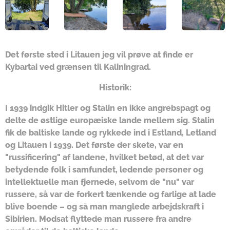
Det første sted i Litauen jeg vil prøve at finde er
Kybartai ved grænsen til Kaliningrad.
Historik:
I 1939 indgik Hitler og Stalin en ikke angrebspagt og
delte de østlige europæiske lande mellem sig. Stalin
fik de baltiske lande og rykkede ind i Estland, Letland
og Litauen i 1939. Det første der skete, var en
"russificering" af landene, hvilket betød, at det var
betydende folk i samfundet, ledende personer og
intellektuelle man fjernede, selvom de "nu" var
russere, så var de forkert tænkende og farlige at lade
blive boende – og så man manglede arbejdskraft i
Sibirien. Modsat flyttede man russere fra andre