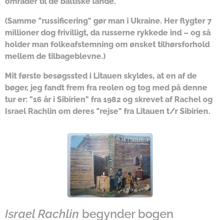
områder til de baltiske lande.
(Samme "russificering" gør man i Ukraine. Her flygter 7
millioner dog frivilligt, da russerne rykkede ind – og så
holder man folkeafstemning om ønsket tilhørsforhold
mellem de tilbageblevne.)
Mit første besøgssted i Litauen skyldes, at en af de
bøger, jeg fandt frem fra reolen og tog med på denne
tur er: "16 år i Sibirien" fra 1982 og skrevet
af Rachel og
Israel Rachlin om deres "rejse" fra Litauen t/r Sibirien.
Israel Rachlin
begynder bogen