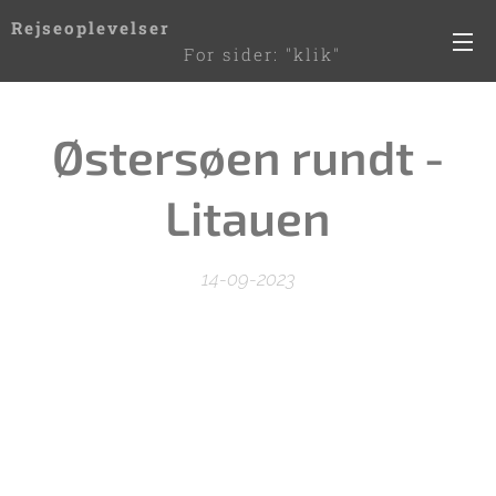
Rejseoplevelser
For sider: "klik"
de 3 streger til højre
Østersøen rundt -
Litauen
14-09-2023