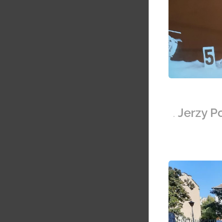
.
Jerzy P