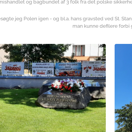
mishandlet og bagbundet af 3 folk fra det polske sikkerhe
esøgte jeg Polen igen - og bl.a. hans gravsted ved St. Sta
man kunne defilere forbi 