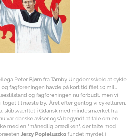
ega Peter Bjørn fra Tårnby Ungdomsskole at cykle
g fagforeningen havde på kort tid fået 10 mill.
lsestilstand og fagforeningen nu forbudt, men vi
 i toget til næste by. Året efter gentog vi cykelturen,
a. skibsværftet i Gdansk med mindesmærket fra
og nu var danske aviser også begyndt at tale om en
virke med en "månedlig prædiken", der talte mod
 præsten
Jerzy Popieluszko
fundet myrdet i