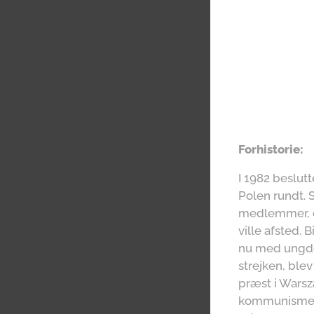
Forhistorie:
I 1982 beslu
Polen rundt. 
medlemmer, ef
ville afsted. 
nu med ungdo
strejken, blev
præst i Warsz
kommunismen 