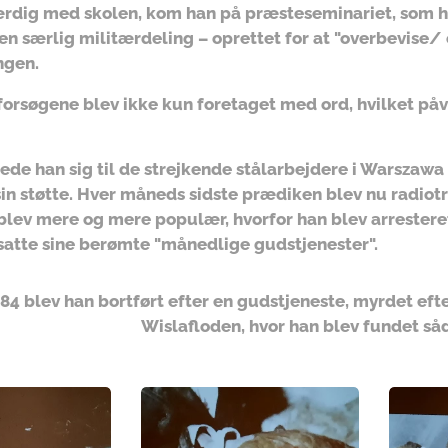
ærdig med skolen, kom han på præsteseminariet, som h
 en særlig militærdeling – oprettet for at "overbevise/
ngen.
orsøgene blev ikke kun foretaget med ord, hvilket påv
ttede han sig til de strejkende stålarbejdere i Warszaw
in støtte. Hver måneds sidste prædiken blev nu radiotr
lev mere og mere populær, hvorfor han blev arresteret 
tsatte sine berømte "månedlige gudstjenester".
84 blev han bortført efter en gudstjeneste, myrdet ef
Wislafloden, hvor han blev fundet så