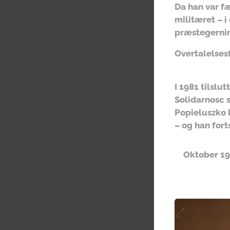
Da han var f
militæret – i
præstegerni
Overtalelsesf
I 1981 tilslu
Solidarnosc s
Popieluszko b
– og han for
Oktober 19