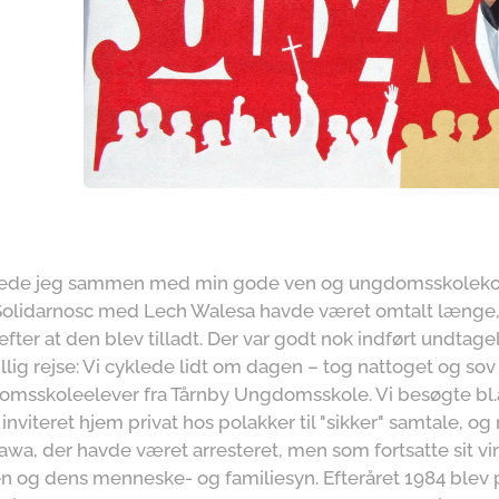
ttede jeg sammen med min gode ven og ungdomsskolekoll
Solidarnosc med Lech Walesa havde været omtalt længe, o
ter at den blev tilladt. Der var godt nok indført undtage
Billig rejse: Vi cyklede lidt om dagen – tog nattoget og sov
msskoleelever fra Tårnby Ungdomsskole. Vi besøgte bl.
 inviteret hjem privat hos polakker til "sikker" samtale, 
awa, der havde været arresteret, men som fortsatte sit 
og dens menneske- og familiesyn. Efteråret 1984 blev