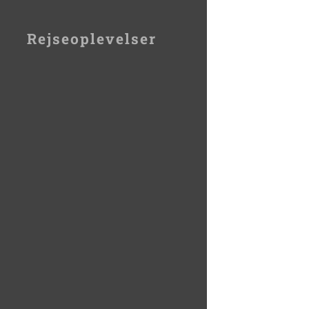
Rejseoplevelser
For sider:
"klik" de 3 streger
til højre