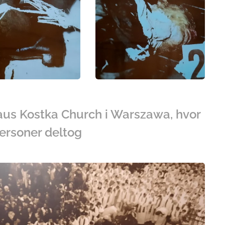
laus Kostka Church i Warszawa, hvor
ersoner deltog