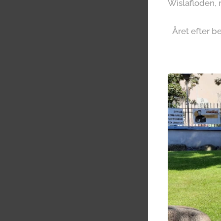
Wislafloden, 
Året efter b