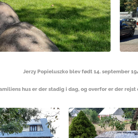
Jerzy Popieluszko blev født 14. september 194
amiliens hus er der stadig i dag, og overfor er der re