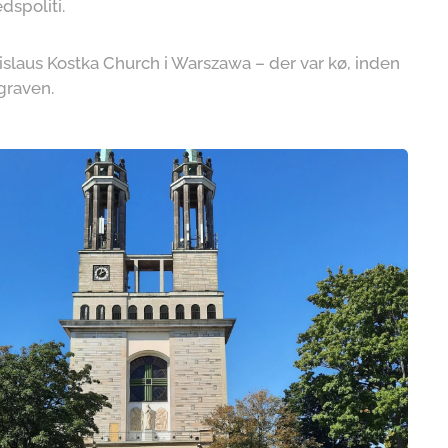
dspoliti.
nislaus Kostka Church i Warszawa – der var kø, inden
graven.