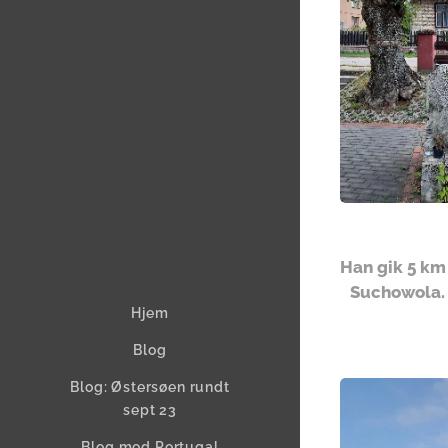
Han gik 5 km
Suchowola. 
Hjem
Blog
Blog: Østersøen rundt
sept 23
Blog mod Portugal