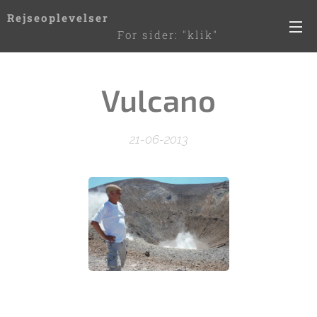
Rejseoplevelser
For sider: "klik"
de 3 streger til højre
Vulcano
21-06-2013