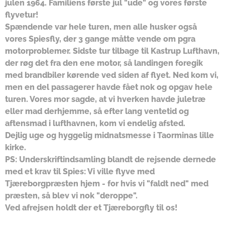
julen 1964. Familiens første jul "ude" og vores første
flyvetur!
Spændende var hele turen, men alle husker også
vores Spiesfly, der 3 gange måtte vende om pgra
motorproblemer. Sidste tur tilbage til Kastrup Lufthavn,
der røg det fra den ene motor, så landingen foregik
med brandbiler kørende ved siden af flyet. Ned kom vi,
men en del passagerer havde fået nok og opgav hele
turen. Vores mor sagde, at vi hverken havde juletræ
eller mad derhjemme, så efter lang ventetid og
aftensmad i lufthavnen, kom vi endelig afsted.
Dejlig uge og hyggelig midnatsmesse i Taorminas lille
kirke.
PS: Underskriftindsamling blandt de rejsende dernede
med et krav til Spies: Vi ville flyve med
Tjæreborgpræsten hjem - for hvis vi "faldt ned" med
præsten, så blev vi nok "deroppe".
Ved afrejsen holdt der et Tjæreborgfly til os!